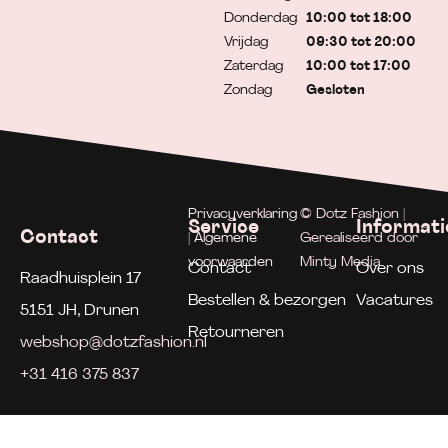
Donderdag
10:00 tot 18:00
Vrijdag
09:30 tot 20:00
Zaterdag
10:00 tot 17:00
Zondag
Gesloten
Privacyverklaring
© Dotz Fashion |
Service
Informati
Contact
| Algemene
Gerealiseerd door
voorwaarden
Minty Media
Contact
Over ons
Raadhuisplein 17
Bestellen & bezorgen
Vacatures
5151 JH, Drunen
Retourneren
webshop@dotzfashion.nl
+31 416 375 837