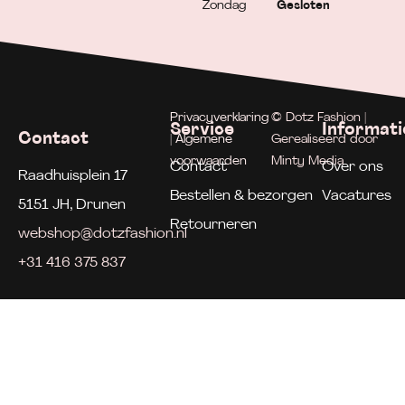
Zondag
Gesloten
Privacyverklaring
© Dotz Fashion |
Service
Informati
Contact
| Algemene
Gerealiseerd door
voorwaarden
Minty Media
Contact
Over ons
Raadhuisplein 17
Bestellen & bezorgen
Vacatures
5151 JH, Drunen
Retourneren
webshop@dotzfashion.nl
+31 416 375 837