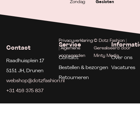
Zondag
Gesloten
Privacyverklaring
© Dotz Fashion |
Service
Informati
Contact
| Algemene
Gerealiseerd door
voorwaarden
Minty Media
Contact
Over ons
Raadhuisplein 17
Bestellen & bezorgen
Vacatures
5151 JH, Drunen
Retourneren
webshop@dotzfashion.nl
+31 416 375 837