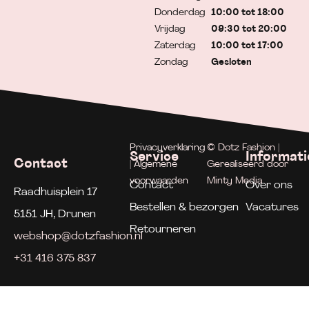
Donderdag
10:00 tot 18:00
Vrijdag
09:30 tot 20:00
Zaterdag
10:00 tot 17:00
Zondag
Gesloten
Privacyverklaring
© Dotz Fashion |
Service
Informati
Contact
| Algemene
Gerealiseerd door
voorwaarden
Minty Media
Contact
Over ons
Raadhuisplein 17
Bestellen & bezorgen
Vacatures
5151 JH, Drunen
Retourneren
webshop@dotzfashion.nl
+31 416 375 837