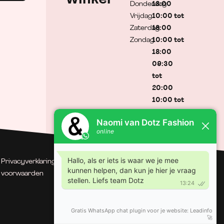
Donderdag
18:00
Vrijdag
10:00 tot
Zaterdag
18:00
Zondag
10:00 tot
18:00
09:30
tot
20:00
10:00 tot
17:00
Gesloten
Privacyverklaring
| Algemene
© Dotz Fashion | Gerealiseerd
voorwaarden
door Minty Media