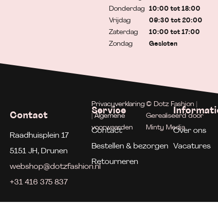
Donderdag
10:00 tot 18:00
Vrijdag
09:30 tot 20:00
Zaterdag
10:00 tot 17:00
Zondag
Gesloten
Privacyverklaring
© Dotz Fashion |
Service
Informati
Contact
| Algemene
Gerealiseerd door
voorwaarden
Minty Media
Contact
Over ons
Raadhuisplein 17
Bestellen & bezorgen
Vacatures
5151 JH, Drunen
Retourneren
webshop@dotzfashion.nl
+31 416 375 837