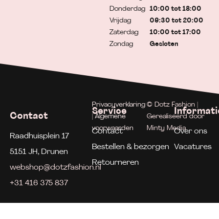
Donderdag
10:00 tot 18:00
Vrijdag
09:30 tot 20:00
Zaterdag
10:00 tot 17:00
Zondag
Gesloten
Privacyverklaring
© Dotz Fashion |
Service
Informati
Contact
| Algemene
Gerealiseerd door
voorwaarden
Minty Media
Contact
Over ons
Raadhuisplein 17
Bestellen & bezorgen
Vacatures
5151 JH, Drunen
Retourneren
webshop@dotzfashion.nl
+31 416 375 837