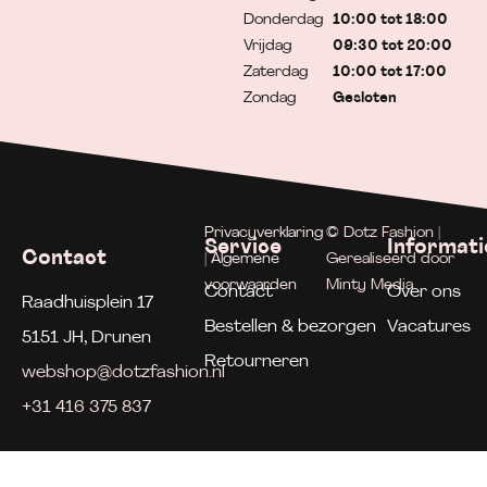
Donderdag
10:00 tot 18:00
Vrijdag
09:30 tot 20:00
Zaterdag
10:00 tot 17:00
Zondag
Gesloten
Privacyverklaring
© Dotz Fashion |
Service
Informati
Contact
| Algemene
Gerealiseerd door
voorwaarden
Minty Media
Contact
Over ons
Raadhuisplein 17
Bestellen & bezorgen
Vacatures
5151 JH, Drunen
Retourneren
webshop@dotzfashion.nl
+31 416 375 837