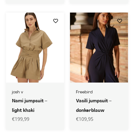
josh v
Freebird
Nami jumpsuit –
Vasili jumpsuit –
light khaki
donkerblauw
€
199,99
€
109,95