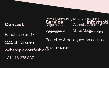
Privacyverklaring
© Dotz Fashion |
Service
Informati
Contact
| Algemene
Gerealiseerd door
voorwaarden
Minty Media
Contact
Over ons
Raadhuisplein 17
Bestellen & bezorgen
Vacatures
5151 JH, Drunen
Retourneren
webshop@dotzfashion.nl
+31 416 375 837