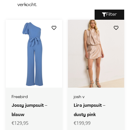
verkocht.
Filter
Freebird
josh v
Jossy jumpsuit –
Lira jumpsuit –
blauw
dusty pink
€
129,95
€
199,99