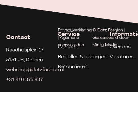
Privacyverklaring
© Dotz Fashion |
Service
Informati
Contact
| Algemene
Gerealiseerd door
voorwaarden
Minty Media
Contact
Over ons
Raadhuisplein 17
Bestellen & bezorgen
Vacatures
5151 JH, Drunen
Retourneren
webshop@dotzfashion.nl
+31 416 375 837