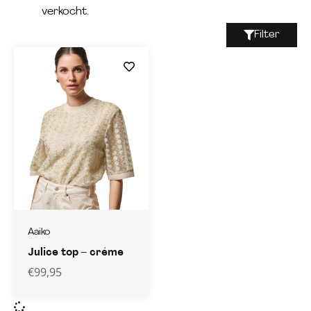
verkocht.
Filter
Aaiko
Julice top – créme
€
99,95