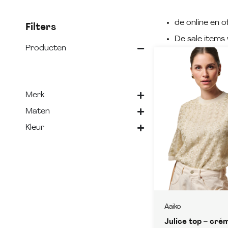
de online en of
Filters
De sale items 
Producten
Merk
Maten
Kleur
Aaiko
Julice top – cré