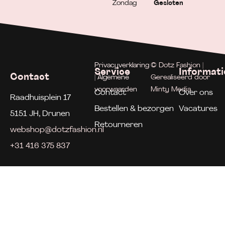
Zondag
Gesloten
Privacyverklaring
© Dotz Fashion |
Service
Informati
Contact
| Algemene
Gerealiseerd door
voorwaarden
Minty Media
Contact
Over ons
Raadhuisplein 17
Bestellen & bezorgen
Vacatures
5151 JH, Drunen
Retourneren
webshop@dotzfashion.nl
+31 416 375 837