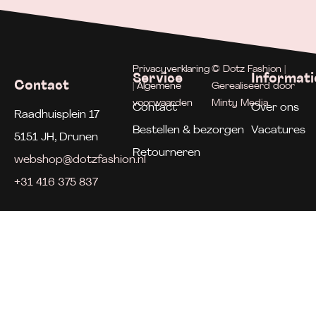
Privacyverklaring
© Dotz Fashion |
Service
Informati
Contact
| Algemene
Gerealiseerd door
voorwaarden
Minty Media
Contact
Over ons
Raadhuisplein 17
Bestellen & bezorgen
Vacatures
5151 JH, Drunen
Retourneren
webshop@dotzfashion.nl
+31 416 375 837