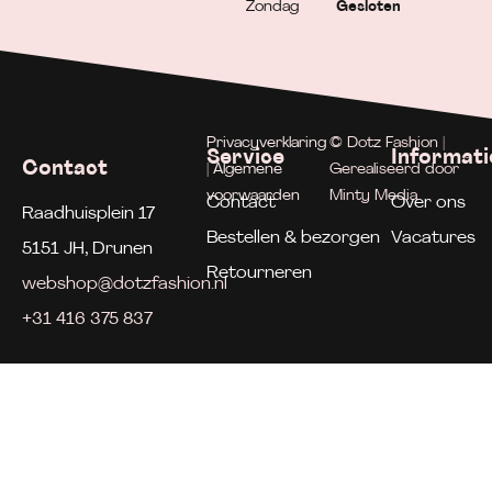
Zondag
Gesloten
Privacyverklaring
© Dotz Fashion |
Service
Informati
Contact
| Algemene
Gerealiseerd door
voorwaarden
Minty Media
Contact
Over ons
Raadhuisplein 17
Bestellen & bezorgen
Vacatures
5151 JH, Drunen
Retourneren
webshop@dotzfashion.nl
+31 416 375 837