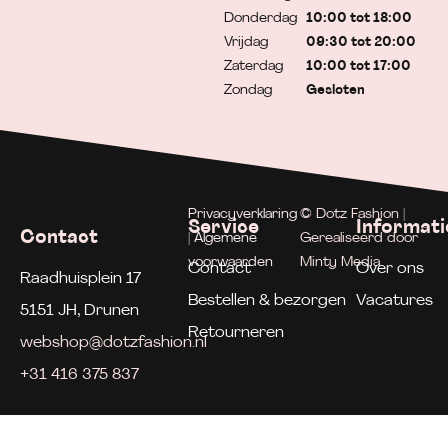
Donderdag
10:00 tot 18:00
Vrijdag
09:30 tot 20:00
Zaterdag
10:00 tot 17:00
Zondag
Gesloten
Privacyverklaring
© Dotz Fashion |
Service
Informati
Contact
| Algemene
Gerealiseerd door
voorwaarden
Minty Media
Contact
Over ons
Raadhuisplein 17
Bestellen & bezorgen
Vacatures
5151 JH, Drunen
Retourneren
webshop@dotzfashion.nl
+31 416 375 837