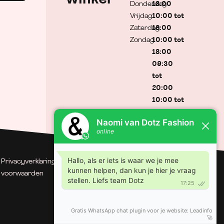
Donderdag
18:00
Vrijdag
10:00 tot
Zaterdag
18:00
Zondag
10:00 tot
18:00
09:30
tot
20:00
10:00 tot
17:00
Gesloten
Privacyverklaring
| Algemene
© Dotz Fashion | Gerealiseerd
voorwaarden
door Minty Media