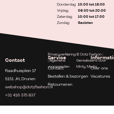
Donderdag
10:00 tot 18:00
Vrijdag
09:30 tot 20:00
Zaterdag
10:00 tot 17:00
Zondag
Gesloten
Privacyverklaring
© Dotz Fashion |
Service
Informati
Contact
| Algemene
Gerealiseerd door
voorwaarden
Minty Media
Contact
Over ons
Raadhuisplein 17
Bestellen & bezorgen
Vacatures
5151 JH, Drunen
Retourneren
webshop@dotzfashion.nl
+31 416 375 837