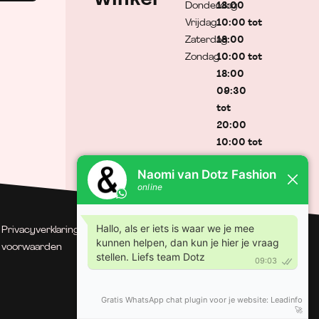
Donderdag
18:00
Vrijdag
10:00 tot
Zaterdag
18:00
Zondag
10:00 tot
18:00
09:30
tot
20:00
10:00 tot
17:00
Gesloten
Privacyverklaring
| Algemene
© Dotz Fashion | Gerealiseerd
voorwaarden
door Minty Media