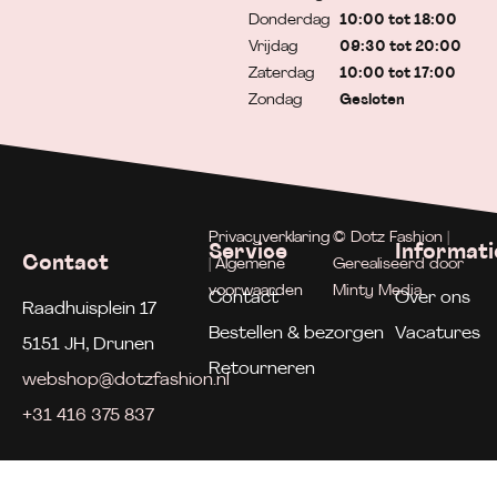
Donderdag
10:00 tot 18:00
Vrijdag
09:30 tot 20:00
Zaterdag
10:00 tot 17:00
Zondag
Gesloten
Privacyverklaring
© Dotz Fashion |
Service
Informati
Contact
| Algemene
Gerealiseerd door
voorwaarden
Minty Media
Contact
Over ons
Raadhuisplein 17
Bestellen & bezorgen
Vacatures
5151 JH, Drunen
Retourneren
webshop@dotzfashion.nl
+31 416 375 837