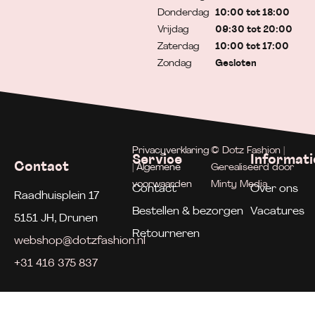
Donderdag
10:00 tot 18:00
Vrijdag
09:30 tot 20:00
Zaterdag
10:00 tot 17:00
Zondag
Gesloten
Privacyverklaring
© Dotz Fashion |
Service
Informati
Contact
| Algemene
Gerealiseerd door
voorwaarden
Minty Media
Contact
Over ons
Raadhuisplein 17
Bestellen & bezorgen
Vacatures
5151 JH, Drunen
Retourneren
webshop@dotzfashion.nl
+31 416 375 837