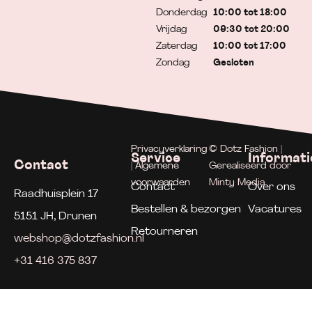
Donderdag
10:00 tot 18:00
Vrijdag
09:30 tot 20:00
Zaterdag
10:00 tot 17:00
Zondag
Gesloten
Privacyverklaring
© Dotz Fashion |
Service
Informati
Contact
| Algemene
Gerealiseerd door
voorwaarden
Minty Media
Contact
Over ons
Raadhuisplein 17
Bestellen & bezorgen
Vacatures
5151 JH, Drunen
Retourneren
webshop@dotzfashion.nl
+31 416 375 837