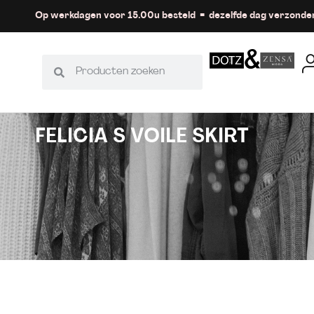
Op werkdagen voor 15.00u besteld = dezelfde dag verzonde
FELICIA S VOILE SKIRT