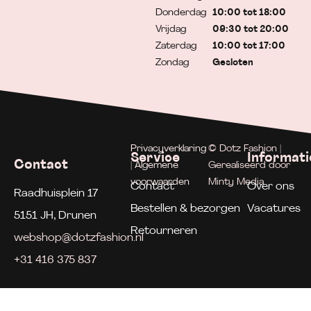
Donderdag
10:00 tot 18:00
Vrijdag
09:30 tot 20:00
Zaterdag
10:00 tot 17:00
Zondag
Gesloten
Privacyverklaring
© Dotz Fashion |
Service
Informati
Contact
| Algemene
Gerealiseerd door
voorwaarden
Minty Media
Contact
Over ons
Raadhuisplein 17
Bestellen & bezorgen
Vacatures
5151 JH, Drunen
Retourneren
webshop@dotzfashion.nl
+31 416 375 837