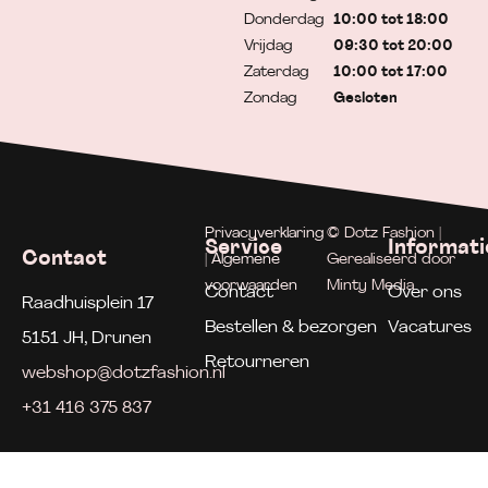
Donderdag
10:00 tot 18:00
Vrijdag
09:30 tot 20:00
Zaterdag
10:00 tot 17:00
Zondag
Gesloten
Privacyverklaring
© Dotz Fashion |
Service
Informati
Contact
| Algemene
Gerealiseerd door
voorwaarden
Minty Media
Contact
Over ons
Raadhuisplein 17
Bestellen & bezorgen
Vacatures
5151 JH, Drunen
Retourneren
webshop@dotzfashion.nl
+31 416 375 837