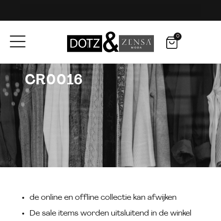
GRATIS VERZENDING VANAF € 
GRATIS VERZENDING VANAF € 
GRATIS VERZENDING VANAF € 
voor 15.00u besteld 
voor 15.00u besteld 
voor 15.00u besteld 
0
Kli
Kli
Kli
CR0016
de online en offline collectie kan afwijken
De sale items worden uitsluitend in de winkel