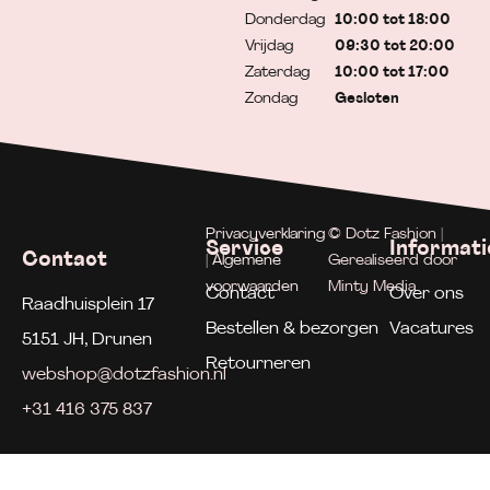
Donderdag
10:00 tot 18:00
Vrijdag
09:30 tot 20:00
Zaterdag
10:00 tot 17:00
Zondag
Gesloten
Privacyverklaring
© Dotz Fashion |
Service
Informati
Contact
| Algemene
Gerealiseerd door
voorwaarden
Minty Media
Contact
Over ons
Raadhuisplein 17
Bestellen & bezorgen
Vacatures
5151 JH, Drunen
Retourneren
webshop@dotzfashion.nl
+31 416 375 837