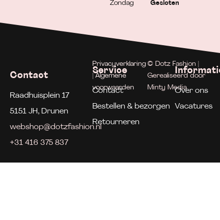
Zondag
Gesloten
Privacyverklaring
© Dotz Fashion |
Service
Informati
Contact
| Algemene
Gerealiseerd door
voorwaarden
Minty Media
Contact
Over ons
Raadhuisplein 17
Bestellen & bezorgen
Vacatures
5151 JH, Drunen
Retourneren
webshop@dotzfashion.nl
+31 416 375 837