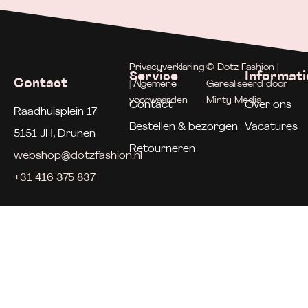
Privacyverklaring
© Dotz Fashion |
Service
Informati
Contact
| Algemene
Gerealiseerd door
voorwaarden
Minty Media
Contact
Over ons
Raadhuisplein 17
Bestellen & bezorgen
Vacatures
5151 JH, Drunen
Retourneren
webshop@dotzfashion.nl
+31 416 375 837