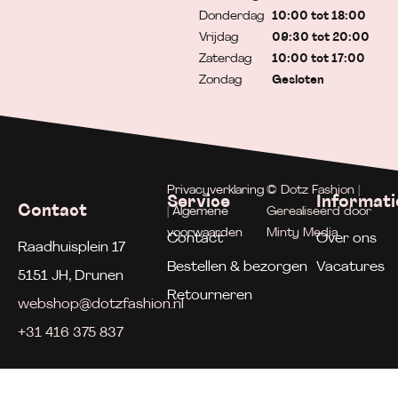
Donderdag
10:00 tot 18:00
Vrijdag
09:30 tot 20:00
Zaterdag
10:00 tot 17:00
Zondag
Gesloten
Privacyverklaring
© Dotz Fashion |
Service
Informati
Contact
| Algemene
Gerealiseerd door
voorwaarden
Minty Media
Contact
Over ons
Raadhuisplein 17
Bestellen & bezorgen
Vacatures
5151 JH, Drunen
Retourneren
webshop@dotzfashion.nl
+31 416 375 837