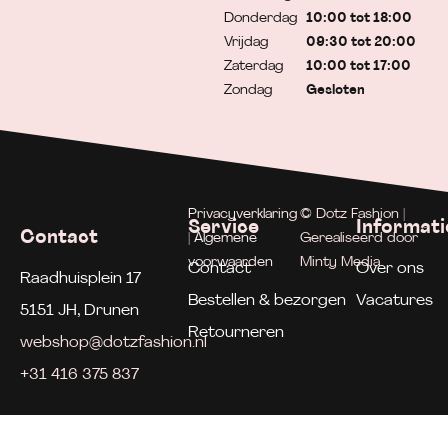
Donderdag
10:00 tot 18:00
Vrijdag
09:30 tot 20:00
Zaterdag
10:00 tot 17:00
Zondag
Gesloten
Privacyverklaring
© Dotz Fashion |
Service
Informati
Contact
| Algemene
Gerealiseerd door
voorwaarden
Minty Media
Contact
Over ons
Raadhuisplein 17
Bestellen & bezorgen
Vacatures
5151 JH, Drunen
Retourneren
webshop@dotzfashion.nl
+31 416 375 837