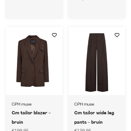
CPH muse
CPH muse
Cm tailor blazer –
Cm tailor wide leg
bruin
pants – bruin
€
199,95
€
139,95