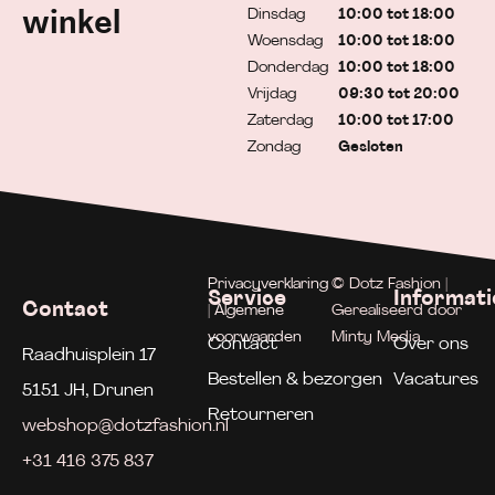
Dinsdag
10:00 tot 18:00
winkel
Woensdag
10:00 tot 18:00
Donderdag
10:00 tot 18:00
Vrijdag
09:30 tot 20:00
Zaterdag
10:00 tot 17:00
Zondag
Gesloten
Privacyverklaring
© Dotz Fashion |
Service
Informati
Contact
| Algemene
Gerealiseerd door
voorwaarden
Minty Media
Contact
Over ons
Raadhuisplein 17
Bestellen & bezorgen
Vacatures
5151 JH, Drunen
Retourneren
webshop@dotzfashion.nl
+31 416 375 837