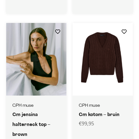
CPH muse
CPH muse
Cm jensina
Cm kotom – bruin
€
99,95
halterneck top –
brown