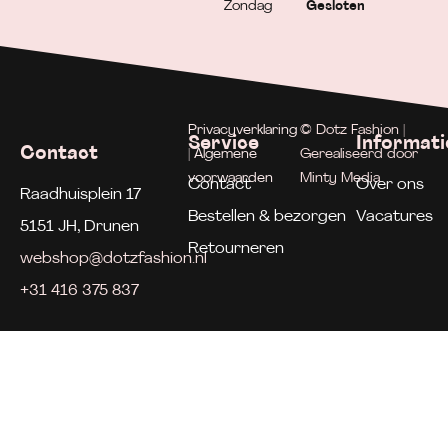
Zondag
Gesloten
Privacyverklaring
© Dotz Fashion |
Service
Informati
Contact
| Algemene
Gerealiseerd door
voorwaarden
Minty Media
Contact
Over ons
Raadhuisplein 17
Bestellen & bezorgen
Vacatures
5151 JH, Drunen
Retourneren
webshop@dotzfashion.nl
+31 416 375 837