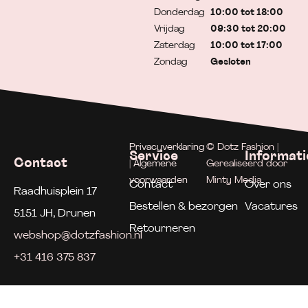
Donderdag
10:00 tot 18:00
Vrijdag
09:30 tot 20:00
Zaterdag
10:00 tot 17:00
Zondag
Gesloten
Privacyverklaring
© Dotz Fashion |
Service
Informati
Contact
| Algemene
Gerealiseerd door
voorwaarden
Minty Media
Contact
Over ons
Raadhuisplein 17
Bestellen & bezorgen
Vacatures
5151 JH, Drunen
Retourneren
webshop@dotzfashion.nl
+31 416 375 837