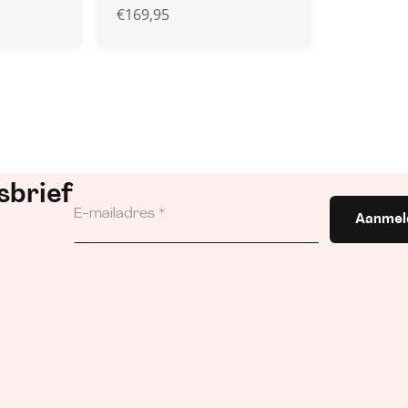
€
169,95
sbrief
Aanmel