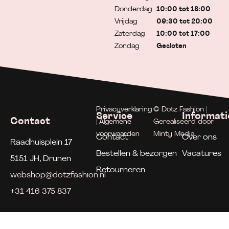
Donderdag
10:00 tot 18:00
Vrijdag
09:30 tot 20:00
Zaterdag
10:00 tot 17:00
Zondag
Gesloten
Privacyverklaring
© Dotz Fashion |
Service
Informati
Contact
| Algemene
Gerealiseerd door
voorwaarden
Minty Media
Contact
Over ons
Raadhuisplein 17
Bestellen & bezorgen
Vacatures
5151 JH, Drunen
Retourneren
webshop@dotzfashion.nl
+31 416 375 837