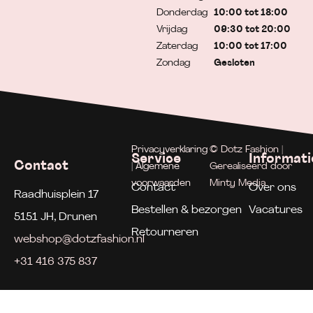
Donderdag
10:00 tot 18:00
Vrijdag
09:30 tot 20:00
Zaterdag
10:00 tot 17:00
Zondag
Gesloten
Privacyverklaring
© Dotz Fashion |
Service
Informati
Contact
| Algemene
Gerealiseerd door
voorwaarden
Minty Media
Contact
Over ons
Raadhuisplein 17
Bestellen & bezorgen
Vacatures
5151 JH, Drunen
Retourneren
webshop@dotzfashion.nl
+31 416 375 837