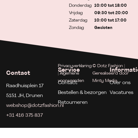
Donderdag
10:00 tot 18:00
Vrijdag
09:30 tot 20:00
Zaterdag
10:00 tot 17:00
Zondag
Gesloten
Privacyverklaring
© Dotz Fashion |
Service
Informati
Contact
| Algemene
Gerealiseerd door
voorwaarden
Minty Media
Contact
Over ons
Raadhuisplein 17
Bestellen & bezorgen
Vacatures
5151 JH, Drunen
Retourneren
webshop@dotzfashion.nl
+31 416 375 837