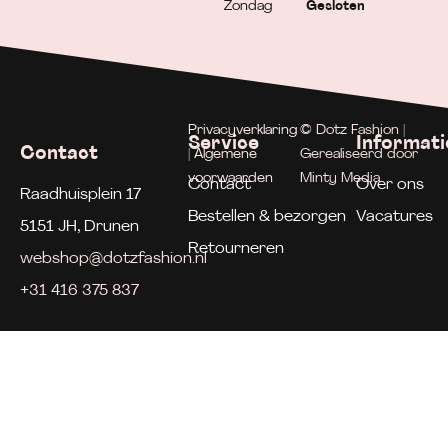
Zondag
Gesloten
Privacyverklaring
© Dotz Fashion |
Service
Informati
Contact
| Algemene
Gerealiseerd door
voorwaarden
Minty Media
Contact
Over ons
Raadhuisplein 17
Bestellen & bezorgen
Vacatures
5151 JH, Drunen
Retourneren
webshop@dotzfashion.nl
+31 416 375 837