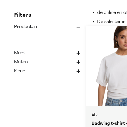
de online en of
Filters
De sale items 
Producten
Merk
Maten
Kleur
Alix
Badwing t-shirt 