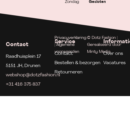
Zondag
Gesloten
Privacyverklaring
© Dotz Fashion |
Service
Informati
Contact
| Algemene
Gerealiseerd door
voorwaarden
Minty Media
Contact
Over ons
Raadhuisplein 17
Bestellen & bezorgen
Vacatures
5151 JH, Drunen
Retourneren
webshop@dotzfashion.nl
+31 416 375 837