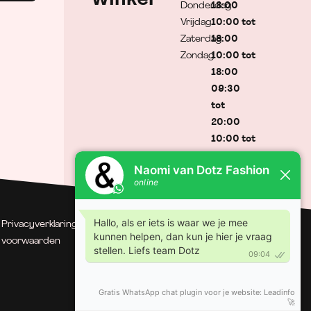
Donderdag
18:00
Vrijdag
10:00 tot
Zaterdag
18:00
Zondag
10:00 tot
18:00
09:30
tot
20:00
10:00 tot
17:00
Gesloten
Privacyverklaring
| Algemene
© Dotz Fashion | Gerealiseerd
voorwaarden
door Minty Media