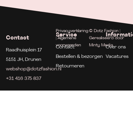
Privacyverklaring
© Dotz Fashion |
Service
Informati
Contact
| Algemene
Gerealiseerd door
voorwaarden
Minty Media
Contact
Over ons
Raadhuisplein 17
Bestellen & bezorgen
Vacatures
5151 JH, Drunen
Retourneren
webshop@dotzfashion.nl
+31 416 375 837