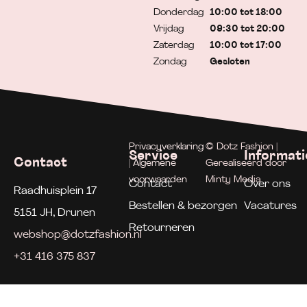
Donderdag
10:00 tot 18:00
Vrijdag
09:30 tot 20:00
Zaterdag
10:00 tot 17:00
Zondag
Gesloten
Privacyverklaring
© Dotz Fashion |
Service
Informati
Contact
| Algemene
Gerealiseerd door
voorwaarden
Minty Media
Contact
Over ons
Raadhuisplein 17
Bestellen & bezorgen
Vacatures
5151 JH, Drunen
Retourneren
webshop@dotzfashion.nl
+31 416 375 837