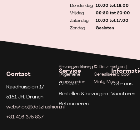
Donderdag
10:00 tot 18:00
Vrijdag
09:30 tot 20:00
Zaterdag
10:00 tot 17:00
Zondag
Gesloten
Privacyverklaring
© Dotz Fashion |
Service
Informati
Contact
| Algemene
Gerealiseerd door
voorwaarden
Minty Media
Contact
Over ons
Raadhuisplein 17
Bestellen & bezorgen
Vacatures
5151 JH, Drunen
Retourneren
webshop@dotzfashion.nl
+31 416 375 837