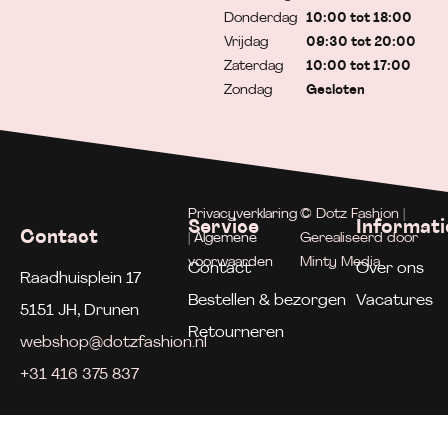
Donderdag
10:00 tot 18:00
Vrijdag
09:30 tot 20:00
Zaterdag
10:00 tot 17:00
Zondag
Gesloten
Privacyverklaring
© Dotz Fashion |
Service
Informati
Contact
| Algemene
Gerealiseerd door
voorwaarden
Minty Media
Contact
Over ons
Raadhuisplein 17
Bestellen & bezorgen
Vacatures
5151 JH, Drunen
Retourneren
webshop@dotzfashion.nl
+31 416 375 837