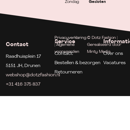
Zondag
Gesloten
Privacyverklaring
© Dotz Fashion |
Service
Informati
Contact
| Algemene
Gerealiseerd door
voorwaarden
Minty Media
Contact
Over ons
Raadhuisplein 17
Bestellen & bezorgen
Vacatures
5151 JH, Drunen
Retourneren
webshop@dotzfashion.nl
+31 416 375 837