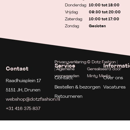
Donderdag
10:00 tot 18:00
Vrijdag
09:30 tot 20:00
Zaterdag
10:00 tot 17:00
Zondag
Gesloten
Privacyverklaring
© Dotz Fashion |
Service
Informati
Contact
| Algemene
Gerealiseerd door
voorwaarden
Minty Media
Contact
Over ons
Raadhuisplein 17
Bestellen & bezorgen
Vacatures
5151 JH, Drunen
Retourneren
webshop@dotzfashion.nl
+31 416 375 837