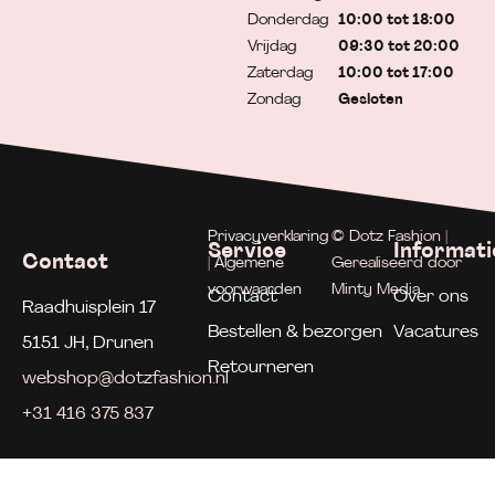
Donderdag
10:00 tot 18:00
Vrijdag
09:30 tot 20:00
Zaterdag
10:00 tot 17:00
Zondag
Gesloten
Privacyverklaring
© Dotz Fashion |
Service
Informati
Contact
| Algemene
Gerealiseerd door
voorwaarden
Minty Media
Contact
Over ons
Raadhuisplein 17
Bestellen & bezorgen
Vacatures
5151 JH, Drunen
Retourneren
webshop@dotzfashion.nl
+31 416 375 837