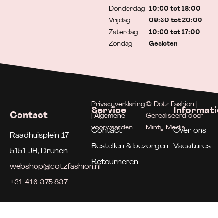
Donderdag
10:00 tot 18:00
Vrijdag
09:30 tot 20:00
Zaterdag
10:00 tot 17:00
Zondag
Gesloten
Privacyverklaring
© Dotz Fashion |
Service
Informati
Contact
| Algemene
Gerealiseerd door
voorwaarden
Minty Media
Contact
Over ons
Raadhuisplein 17
Bestellen & bezorgen
Vacatures
5151 JH, Drunen
Retourneren
webshop@dotzfashion.nl
+31 416 375 837