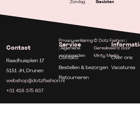
Zondag
Gesloten
Privacyverklaring
© Dotz Fashion |
Service
Informati
Contact
| Algemene
Gerealiseerd door
voorwaarden
Minty Media
Contact
Over ons
Raadhuisplein 17
Bestellen & bezorgen
Vacatures
5151 JH, Drunen
Retourneren
webshop@dotzfashion.nl
+31 416 375 837