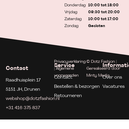
Donderdag
10:00 tot 18:00
Vrijdag
09:30 tot 20:00
Zaterdag
10:00 tot 17:00
Zondag
Gesloten
Privacyverklaring
© Dotz Fashion |
Service
Informati
Contact
| Algemene
Gerealiseerd door
voorwaarden
Minty Media
Contact
Over ons
Raadhuisplein 17
Bestellen & bezorgen
Vacatures
5151 JH, Drunen
Retourneren
webshop@dotzfashion.nl
+31 416 375 837